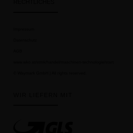
RECHTLICHES
Impressum
Datenschutz
AGB
www.wko.at/stmk/handel/maschinen-technologie/start
©
Waymark GmbH
| All rights reserved.
WIR LIEFERN MIT