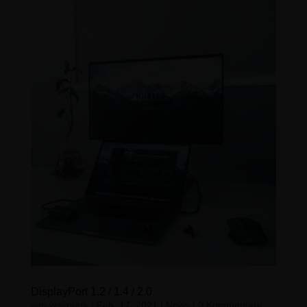
DisplayPort 1.2 / 1.4 / 2.0
von
waymark
|
Feb. 17, 2021
|
News
|
0 Kommentare