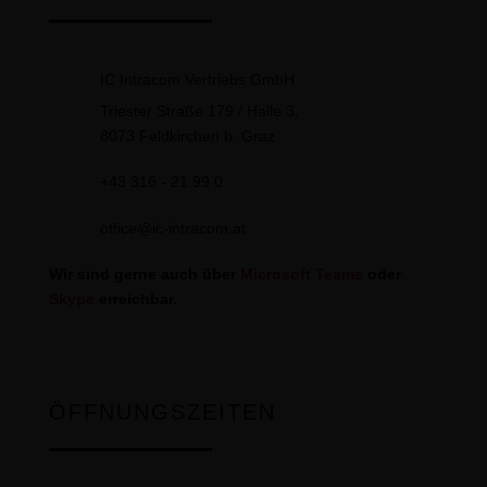
IC Intracom Vertriebs GmbH
Triester Straße 179 / Halle 3,
8073 Feldkirchen b. Graz
+43 316 - 21 99 0
office@ic-intracom.at
Wir sind gerne auch über
Microsoft Teams
oder
Skype
erreichbar.
ÖFFNUNGSZEITEN